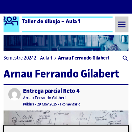
Logo Ágora
Taller de dibujo – Aula 1
Saltar al contenido
Semestre 20242 - Aula 1
Arnau Ferrando Gilabert
Arnau Ferrando Gilabert
Entrega parcial Reto 4
Publicado por
Publicado por
Arnau Ferrando Gilabert
Visibilidad:
Fecha de publicación
19 junio, 2025 6:16 pm
en Entrega parcial Reto 4
Pública
-
29 May 2025
-
1 comentario