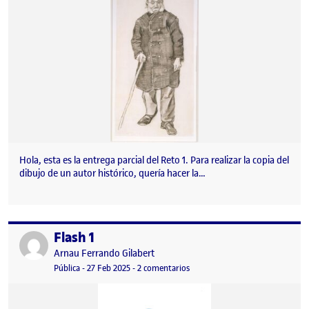
Hola, esta es la entrega parcial del Reto 1. Para realizar la copia del
dibujo de un autor histórico, quería hacer la…
Flash 1
Publicado por
Publicado por
Arnau Ferrando Gilabert
Visibilidad:
Fecha de publicación
27 febrero, 2025 7:02 pm
en Flash 1
Pública
-
27 Feb 2025
-
2 comentarios