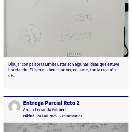
Dibujar con palabras Límite Estas son algunas ideas que estuve
bocetando. El ejercicio tiene que ver, en parte, con la creación
de…
Entrega Parcial Reto 2
Publicado por
Publicado por
Arnau Ferrando Gilabert
Visibilidad:
Fecha de publicación
23 marzo, 2025 10:35 am
en Entrega Parcial Reto 2
Pública
-
20 Mar 2025
-
2 comentarios