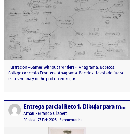
Ilustración «Games without frontiers». Anagrama. Bocetos.
Collage concepto Frontera. Anagrama. Bocetos He estado fuera
está semana y no he podido entregar…
Entrega parcial Reto 1. Dibujar para mirar.
Publicado por
Publicado por
Arnau Ferrando Gilabert
Visibilidad:
Fecha de publicación
2 marzo, 2025 8:24 pm
en Entrega parcial Reto 1. Dibuja
Pública
-
27 Feb 2025
-
3 comentarios