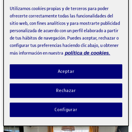
Utilizamos
cookies
propias y de terceros para poder
ofrecerte correctamente todas las funcionalidades del
sitio web, con fines analíticos y para mostrarte publicidad
personalizada de acuerdo con un perfil elaborado a partir
de tus hábitos de navegación. Puedes aceptar, rechazar o
configurar tus preferencias haciendo clic abajo, u obtener
más información en nuestra
política de cookies.
CONSUMISMO DESMESURADO VS SOSTENIBILIDAD ¿Cómo
transformar, una sociedad basada en un consumismo
desmesurado, en una sociedad consciente de cuidar nuestro
planeta a…
Aceptar
Rechazar
Entrega parcial del reto 3. Dibujar para entender.
Publicado por
Publicado por
Arnau Ferrando Gilabert
Configurar
Visibilidad:
Fecha de publicación
19 abril, 2025 2:05 pm
en Entrega parcial del reto 3. Dib
Pública
-
19 Abr 2025
-
1 comentario