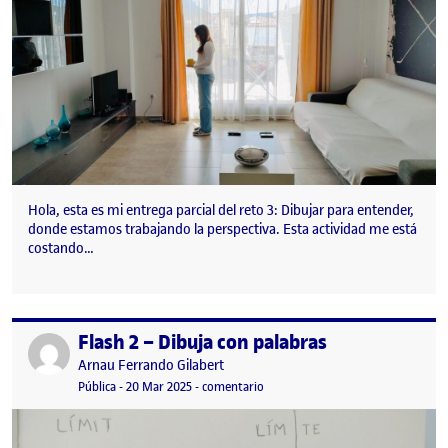
Hola, esta es mi entrega parcial del reto 3: Dibujar para entender,
donde estamos trabajando la perspectiva. Esta actividad me está
costando…
Flash 2 – Dibuja con palabras
Publicado por
Publicado por
Arnau Ferrando Gilabert
Visibilidad:
Fecha de publicación
24 abril, 2025 3:50 pm
en Flash 2 – Dibuja con palabras
Pública
-
20 Mar 2025
-
comentario