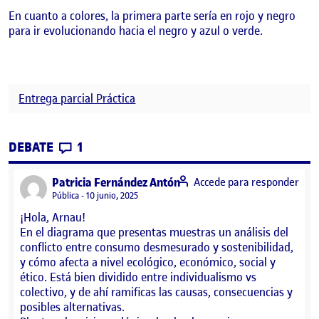
En cuanto a colores, la primera parte sería en rojo y negro
para ir evolucionando hacia el negro y azul o verde.
Entrega parcial Práctica
CONTRIBUTIONS
EN ENTREGA PARCIAL RETO 4
DEBATE
1
says:
Patricia Fernández Antón
Accede para responder
Visibilidad:
Pública
10 junio, 2025
¡Hola, Arnau!
En el diagrama que presentas muestras un análisis del
conflicto entre consumo desmesurado y sostenibilidad,
y cómo afecta a nivel ecológico, económico, social y
ético. Está bien dividido entre individualismo vs
colectivo, y de ahí ramificas las causas, consecuencias y
posibles alternativas.