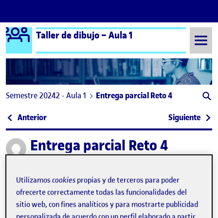
Logo Ágora
Taller de dibujo – Aula 1
Saltar al contenido
Semestre 20242 - Aula 1
Entrega parcial Reto 4
Navegación de entradas
: ENTREGA PARCIAL PRÁCTICA
: Fla
Anterior
Siguiente
Entrega parcial Reto 4
Publicado por
Publicado por
Arnau Ferrando Gilabert
Visibilidad:
Fecha de publicación
19 junio, 2025 6:16 pm
en Entrega parcial Reto 4
Pública
-
29 May 2025
-
1 comentario
Utilizamos
cookies
propias y de terceros para poder
ofrecerte correctamente todas las funcionalidades del
CONSUMISMO DESMESURADO VS SOSTENIBILIDAD
sitio web, con fines analíticos y para mostrarte publicidad
personalizada de acuerdo con un perfil elaborado a partir