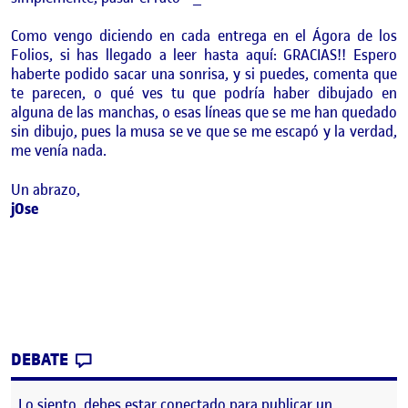
Como vengo diciendo en cada entrega en el Ágora de los
Folios, si has llegado a leer hasta aquí: GRACIAS!! Espero
haberte podido sacar una sonrisa, y si puedes, comenta que
te parecen, o qué ves tu que podría haber dibujado en
alguna de las manchas, o esas líneas que se me han quedado
sin dibujo, pues la musa se ve que se me escapó y la verdad,
me venía nada.
Un abrazo,
jOse
CONTRIBUTION
0
EN FLASH 4: LA CONCIENCIA DE LA EXPER
DEBATE
Lo siento, debes estar
conectado
para publicar un