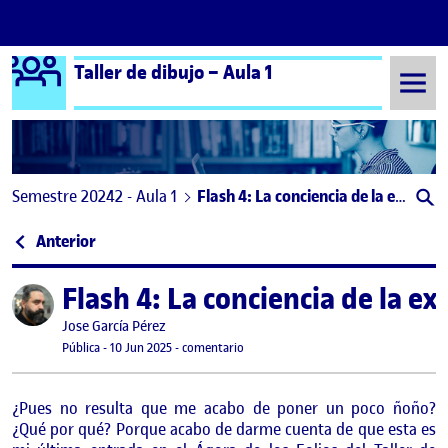
Logo Ágora
Taller de dibujo – Aula 1
Saltar al contenido
Semestre 20242 - Aula 1
Flash 4: La conciencia de la experimentación
Navegación de entradas
: Entrega parcial Reto 4
Anterior
Flash 4: La conciencia de la e
Publicado por
Publicado por
Jose García Pérez
Visibilidad:
Fecha de publicación
23 junio, 2025 5:48 pm
en Flash 4: La conciencia de la experi
Pública
-
10 Jun 2025
-
comentario
¿Pues no resulta que me acabo de poner un poco ñoño?
¿Qué por qué? Porque acabo de darme cuenta de que esta es