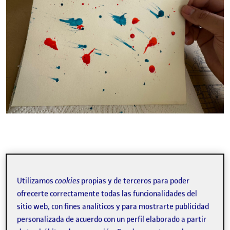
Aquí el resultado final de la búsqueda de formas para crear
esa vída a partir de las manchas, perfilado con mi
Utilizamos
cookies
propias y de terceros para poder
inseparable Lamy Safary F.
ofrecerte correctamente todas las funcionalidades del
sitio web, con fines analíticos y para mostrarte publicidad
personalizada de acuerdo con un perfil elaborado a partir