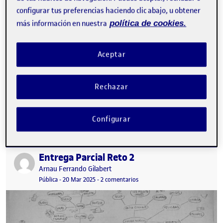
configurar tus preferencias haciendo clic abajo, u obtener
más información en nuestra
política de cookies.
Aceptar
Rechazar
Dibujar con palabras Límite Estas son algunas ideas que estuve
bocetando. El ejercicio tiene que ver, en parte, con la creación
de…
Configurar
Entrega Parcial Reto 2
Publicado por
Publicado por
Arnau Ferrando Gilabert
Visibilidad:
Fecha de publicación
23 marzo, 2025 10:35 am
en Entrega Parcial Reto 2
Pública
-
20 Mar 2025
-
2 comentarios