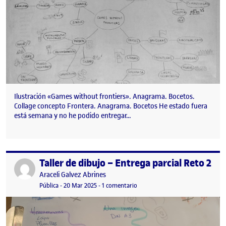
Ilustración «Games without frontiers». Anagrama. Bocetos.
Collage concepto Frontera. Anagrama. Bocetos He estado fuera
está semana y no he podido entregar…
Taller de dibujo – Entrega parcial Reto 2
Publicado por
Publicado por
Araceli Galvez Abrines
Visibilidad:
Fecha de publicación
en Taller de dibujo – Entrega parc
Pública
-
20 Mar 2025
-
1 comentario