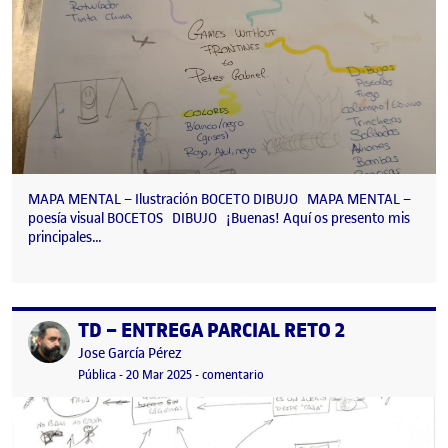
MAPA MENTAL – Ilustración BOCETO DIBUJO MAPA MENTAL –
poesía visual BOCETOS DIBUJO ¡Buenas! Aquí os presento mis
principales…
TD – ENTREGA PARCIAL RETO 2
Publicado por
Publicado por
Jose García Pérez
Visibilidad:
Fecha de publicación
7 mayo, 2026 11:27 am
en TD – ENTREGA PARCIAL RETO 2
Pública
-
20 Mar 2025
-
comentario