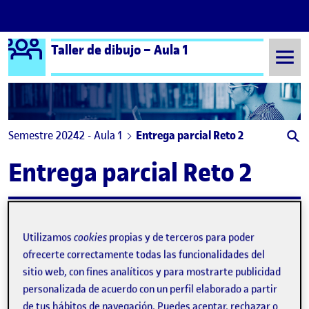
Logo Ágora
Taller de dibujo – Aula 1
Saltar al contenido
Semestre 20242 - Aula 1
Entrega parcial Reto 2
Entrega parcial Reto 2
Flash 2 – Dibuja con palabras
Publicado por
Publicado por
Arnau Ferrando Gilabert
Utilizamos
cookies
propias y de terceros para poder
Visibilidad:
Fecha de publicación
24 abril, 2025 3:50 pm
en Flash 2 – Dibuja con palabras
Pública
-
20 Mar 2025
-
comentario
ofrecerte correctamente todas las funcionalidades del
sitio web, con fines analíticos y para mostrarte publicidad
personalizada de acuerdo con un perfil elaborado a partir
de tus hábitos de navegación. Puedes aceptar, rechazar o