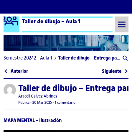
Logo Ágora
Taller de dibujo – Aula 1
Saltar al contenido
Semestre 20242 - Aula 1
Taller de dibujo – Entrega parcial Reto 2
Navegación de entradas
: TD – ENTREGA PARCIAL RETO 2
: Ent
Anterior
Siguiente
Taller de dibujo – Entrega parc
Publicado por
Publicado por
Araceli Galvez Abrines
Visibilidad:
Fecha de publicación
en Taller de dibujo – Entrega parcial
Pública
-
20 Mar 2025
-
1 comentario
MAPA MENTAL – Ilustración