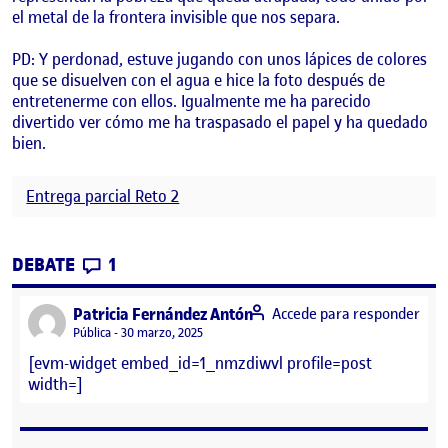
el metal de la frontera invisible que nos separa.
PD: Y perdonad, estuve jugando con unos lápices de colores
que se disuelven con el agua e hice la foto después de
entretenerme con ellos. Igualmente me ha parecido
divertido ver cómo me ha traspasado el papel y ha quedado
bien.
Entrega parcial Reto 2
CONTRIBUTIONS
EN TALLER DE DIBUJO – ENTREGA PARCIA
DEBATE
1
says:
Patricia Fernández Antón
Accede para responder
Visibilidad:
Pública
30 marzo, 2025
[evm-widget embed_id=1_nmzdiwvl profile=post
width=]