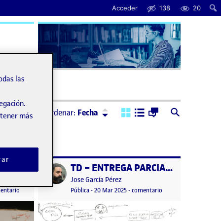
Acceder
138
20
uda
odas las
vegación.
Ordenar:
Descendente
Ordenar:
Fecha
obtener más
rar
Taller de dibujo – Entrega parcial Reto 2
TD – ENTREGA PARCIAL RETO 2
Publicado por
Publicado por
Jose García Pérez
n
en Taller de dibujo – Entrega parcial Reto 2
Visibilidad:
Fecha de publicación
7 mayo, 2026 11:27 am
en TD – ENTREGA PAR
entario
Pública
-
20 Mar 2025
-
comentario