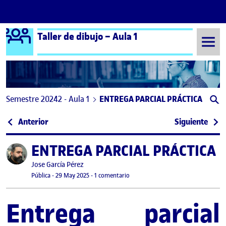
Logo Ágora
Taller de dibujo – Aula 1
Saltar al contenido
Semestre 20242 - Aula 1
ENTREGA PARCIAL PRÁCTICA
Navegación de entradas
: PEC 4 – Entrega parcial
: Ent
Anterior
Siguiente
ENTREGA PARCIAL PRÁCTICA
Publicado por
Publicado por
Jose García Pérez
Visibilidad:
Fecha de publicación
23 junio, 2025 5:48 pm
en ENTREGA PARCIAL PRÁCTICA
Pública
-
29 May 2025
-
1 comentario
Entrega parcial