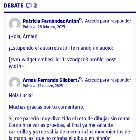
CONTRIBUTIONS
EN FLASH 1
DEBATE
2
says:
Patricia Fernández Antón
Accede para responder
Visibilidad:
Pública
28 febrero, 2025
¡Hola, Arnau!
¡Estupendo el autorretrato! Te mando un audio:
[evm-widget embed_id=1_vzndpcd3 profile=post
width=]
says:
Arnau Ferrando Gilabert
Accede para responder
Visibilidad:
Pública
13 marzo, 2025
Hola Lucia!
Muchas gracias por tu comentario.
Sí, me pareció muy divertido el reto de dibujar sin mirar.
Como hice varias pruebas, al final ya me salía de
carrerilla y ya me sabía de memoria los movimientos de
la mano, así que no miraba el dibujo en ningún