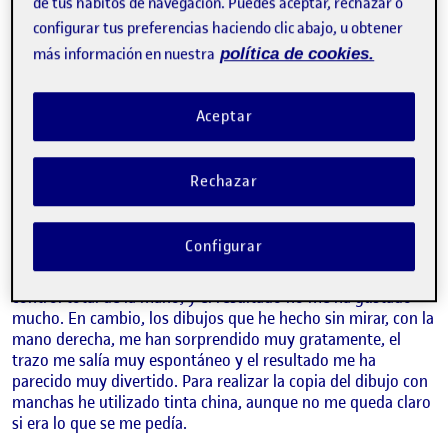
la información que cada asignatura pone a mi alcance, y
de tus hábitos de navegación. Puedes aceptar, rechazar o
tratando de entender los diferentes procedimientos y
configurar tus preferencias haciendo clic abajo, u obtener
mecánicas del Aula, me ha resultado muy divertido el reto
más información en nuestra
política de cookies.
de la actividad Flash 1.
En el dibujo de mi autorretrato he intentado plasmar mis
Aceptar
rasgos físicos más característicos, como son: que llevo el
pelo rapado, mis gafas redondas y el pequeño bigote que
llevo ahora. He realizado varios bocetos mirándome al
Rechazar
espejo, unos dibujando con la mano izquierda y otros sin
mirar el dibujo, pero con mi mano buena.
Configurar
En los dibujos que he realizado con la mano izquierda he
sentido una gran impotencia y frustración al no tener el
control total de la mano, y el resultado no me ha gustado
mucho. En cambio, los dibujos que he hecho sin mirar, con la
mano derecha, me han sorprendido muy gratamente, el
trazo me salía muy espontáneo y el resultado me ha
parecido muy divertido. Para realizar la copia del dibujo con
manchas he utilizado tinta china, aunque no me queda claro
si era lo que se me pedía.