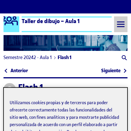
Logo Ágora
Taller de dibujo – Aula 1
Saltar al contenido
Semestre 20242 - Aula 1
Flash 1
Navegación de entradas
: TD – Entrega parcial reto 01
: Ent
Anterior
Siguiente
Flash 1
Publicado por
Publicado por
Arnau Ferrando Gilabert
Visibilidad:
Fecha de publicación
27 febrero, 2025 7:02 pm
en Flash 1
Pública
-
27 Feb 2025
-
2 comentarios
Utilizamos
cookies
propias y de terceros para poder
ofrecerte correctamente todas las funcionalidades del
sitio web, con fines analíticos y para mostrarte publicidad
Hola, me llamo Arnau, y este es mi primer semestre en el
personalizada de acuerdo con un perfil elaborado a partir
Grado de Diseño. Aunque aún estoy intentando asimilar toda