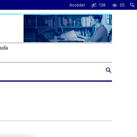
Acceder
138
20
uda