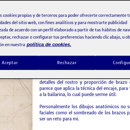
os
cookies
propias y de terceros para poder ofrecerte correctamente t
dades del sitio web, con fines analíticos y para mostrarte publicidad
zada de acuerdo con un perfil elaborado a partir de tus hábitos de na
eptar, rechazar o configurar tus preferencias haciendo clic abajo, u 
Para el dibujo del autor histórico que quier
ón en nuestra
política de cookies.
Degas: «Bailarina ajustándose su zapato».
El motivo por el que he seleccionado est
Aceptar
Rechazar
Configu
interesante cómo la falda o tutú está en un
y en cambio da mayor importancia (o eso 
tanto en manchas tonales o el uso de rayad
detalles del rostro y proporción de brazo 
parece que aplica la técnica del encaje, para
a la bailarina, lo cual puede serme útil.
Personalmente los dibujos anatómicos no so
faciales como el sombrea
do de los brazos 
ser un reto para mi.