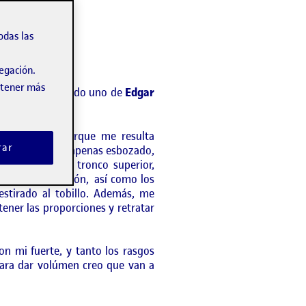
odas las
vegación.
obtener más
o copiar he elegido uno de
Edgar
e dibujo es porque me resulta
rar
 segundo plano, apenas esbozado,
me parece) al tronco superior,
o en una dirección, así como los
estirado al tobillo. Además, me
 tener las proporciones y retratar
n mi fuerte, y tanto los rasgos
para dar volúmen creo que van a