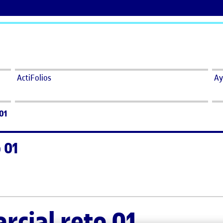
ActiFolios
Ay
01
 01
reto 01
rcial reto 01