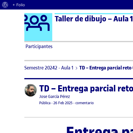
Acerca de WordPress
+ Folio
Logo Ágora
Taller de dibujo – Aula 1
Saltar al contenido
Participantes
Semestre 20242 - Aula 1
TD – Entrega parcial reto 
TD – Entrega parcial reto
Publicado por
Publicado por
Jose García Pérez
Visibilidad:
Fecha de publicación
7 mayo, 2026 11:32 am
en TD – Entrega parcial 
Pública
-
26 Feb 2025
-
comentario
Entrega pa