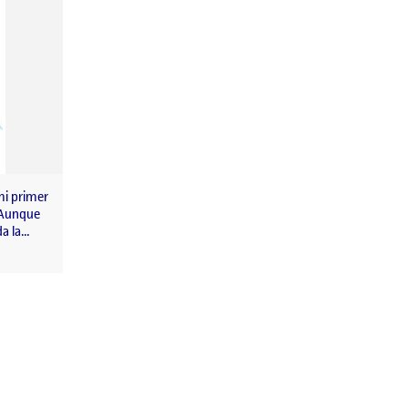
mi primer
 Aunque
da la…