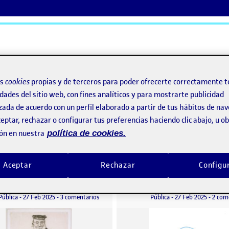
ActiFolios
Ay
os
cookies
propias y de terceros para poder ofrecerte correctamente t
dades del sitio web, con fines analíticos y para mostrarte publicidad
zada de acuerdo con un perfil elaborado a partir de tus hábitos de na
eptar, rechazar o configurar tus preferencias haciendo clic abajo, u 
ón en nuestra
política de cookies.
Aceptar
Rechazar
Configu
Entrega parcial Reto 1. Dibujar para mirar.
Flash 1
o por
Publicado por
Publicado por
Publicado por
Arnau Ferrando Gilabert
Arnau Ferrando Gilabert
RETO 1
Visibilidad:
Fecha de publicación
2 marzo, 2025 8:24 pm
en Entrega parcial Reto 1. Dibujar para mirar.
Visibilidad:
Fecha de publicació
27 febre
Pública
-
27 Feb 2025
-
3 comentarios
Pública
-
27 Feb 2025
-
2 com