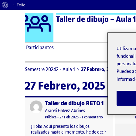
Acerca de WordPress
+ Folio
Logo Ágora
Taller de dibujo – Aula 1
Saltar al contenido
Participantes
Utilizam
funcionali
personali
Semestre 20242 - Aula 1
27 Febrero, 2025
Puedes ac
informaci
27 Febrero, 2025
Taller de dibujo RETO 1
Publicado por
Publicad
Publicado por
Araceli Galvez Abrines
Visibilidad:
Fecha de publicación
27 febrero, 2025 7:24 pm
en Taller de dibujo 
Pública
-
27 Feb 2025
-
1 comentario
¡Hola! Aquí presento los dibujos
realizados hasta el momento, he de decir