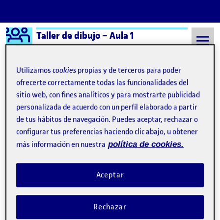
Logo Ágora
Taller de dibujo – Aula 1
Saltar al contenido
Utilizamos
cookies
propias y de terceros para poder
ofrecerte correctamente todas las funcionalidades del
sitio web, con fines analíticos y para mostrarte publicidad
Semestre 20242 - Aula 1
19 Abril, 2025
personalizada de acuerdo con un perfil elaborado a partir
19 Abril, 2025
de tus hábitos de navegación. Puedes aceptar, rechazar o
configurar tus preferencias haciendo clic abajo, u obtener
más información en nuestra
política de cookies.
Entrega parcial del reto 3. Dibujar para entender.
Publicado por
Publicado por
Arnau Ferrando Gilabert
Visibilidad:
Fecha de publicación
19 abril, 2025 2:05 pm
en Entrega parcial del reto 3. Dib
Pública
-
19 Abr 2025
-
1 comentario
Aceptar
Rechazar