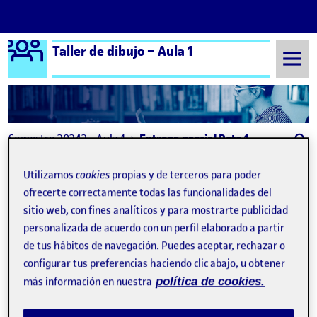
Logo Ágora
Taller de dibujo – Aula 1
Saltar al contenido
Semestre 20242 - Aula 1
Entrega parcial Reto 1
Entrega parcial Reto 1
Utilizamos
cookies
propias y de terceros para poder
ofrecerte correctamente todas las funcionalidades del
sitio web, con fines analíticos y para mostrarte publicidad
Taller de dibujo RETO 1
Publicado por
personalizada de acuerdo con un perfil elaborado a partir
Publicado por
Araceli Galvez Abrines
de tus hábitos de navegación. Puedes aceptar, rechazar o
Visibilidad:
Fecha de publicación
27 febrero, 2025 7:24 pm
en Taller de dibujo RETO 1
Pública
-
27 Feb 2025
-
1 comentario
configurar tus preferencias haciendo clic abajo, u obtener
¡Hola! Aquí presento los dibujos realizados hasta el momento,
más información en nuestra
política de cookies.
he de decir que ha sido muy gratificante el hecho de ver el
resultado pues no me esperaba que lo pudiera llegar a este nivel
de dibujo, considero que ha quedado muy bien pues no tengo