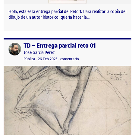
Hola, esta es la entrega parcial del Reto 1. Para realizar la copia del
dibujo de un autor histórico, quería hacer la…
TD – Entrega parcial reto 01
Publicado por
Publicado por
Jose García Pérez
Visibilidad:
Fecha de publicación
7 mayo, 2026 11:32 am
en TD – Entrega parcial reto 01
Pública
-
26 Feb 2025
-
comentario