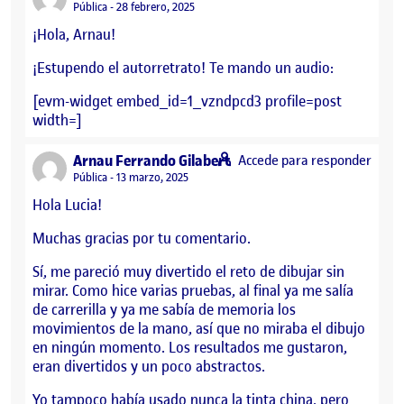
Visibilidad:
Pública
28 febrero, 2025
¡Hola, Arnau!
¡Estupendo el autorretrato! Te mando un audio:
[evm-widget embed_id=1_vzndpcd3 profile=post
width=]
says:
Arnau Ferrando Gilabert
Accede para responder
Visibilidad:
Pública
13 marzo, 2025
Hola Lucia!
Muchas gracias por tu comentario.
Sí, me pareció muy divertido el reto de dibujar sin
mirar. Como hice varias pruebas, al final ya me salía
de carrerilla y ya me sabía de memoria los
movimientos de la mano, así que no miraba el dibujo
en ningún momento. Los resultados me gustaron,
eran divertidos y un poco abstractos.
Yo tampoco había usado nunca la tinta china, pero