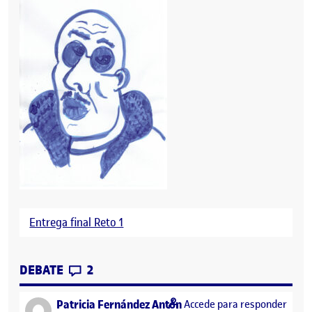
Entrega final Reto 1
CONTRIBUTIONS
EN FLASH 1
DEBATE
2
says:
Patricia Fernández Antón
Accede para responder