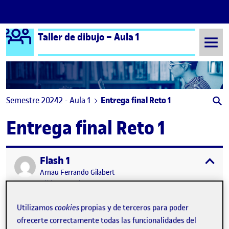
Logo Ágora
Taller de dibujo – Aula 1
Saltar al contenido
Semestre 20242 - Aula 1
Entrega final Reto 1
Entrega final Reto 1
Flash 1
Publicado por
expa
Publicado por
Arnau Ferrando Gilabert
Visibilidad:
Fecha de publicación
27 febrero, 2025 7:02 pm
en Flash 1
Pública
-
27 Feb 2025
-
2 comentarios
Utilizamos
cookies
propias y de terceros para poder
ofrecerte correctamente todas las funcionalidades del