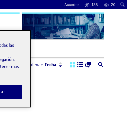
Acceder
138
20
uda
odas las
vegación.
Ordenar:
Descendente
Ordenar:
Fecha
obtener más
rar