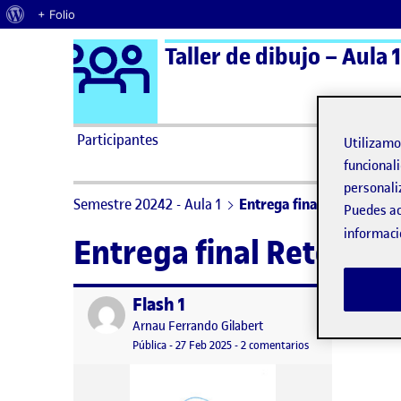
Acerca de WordPress
+ Folio
Logo Ágora
Taller de dibujo – Aula 1
Saltar al contenido
Participantes
Utilizam
funcionali
personali
Semestre 20242 - Aula 1
Entrega final Reto 1
Puedes ac
informaci
Entrega final Reto 1
Flash 1
Publicado por
Publicado por
Arnau Ferrando Gilabert
Visibilidad:
Fecha de publicación
27 febrero, 2025 7:02 pm
en Flash 1
Pública
-
27 Feb 2025
-
2 comentarios