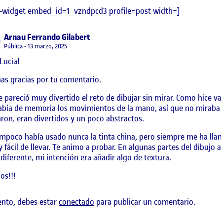
-widget embed_id=1_vzndpcd3 profile=post width=]
says:
Arnau Ferrando Gilabert
Visibilidad:
Pública
13 marzo, 2025
Lucia!
s gracias por tu comentario.
e pareció muy divertido el reto de dibujar sin mirar. Como hice var
abía de memoria los movimientos de la mano, así que no miraba
ron, eran divertidos y un poco abstractos.
mpoco había usado nunca la tinta china, pero siempre me ha llam
 y fácil de llevar. Te animo a probar. En algunas partes del dibujo
diferente, mi intención era añadir algo de textura.
os!!!
ento, debes estar
conectado
para publicar un comentario.