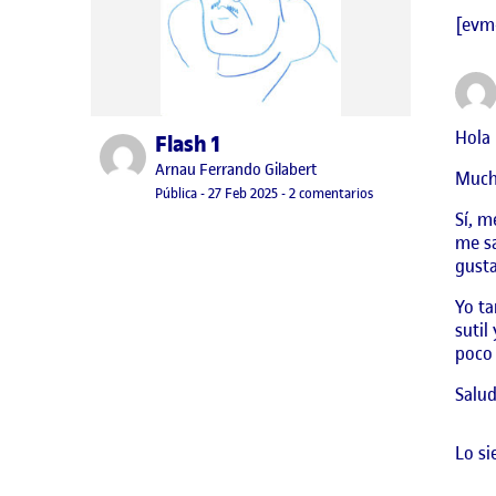
[evm
Hola 
Flash 1
Publicado por
Publicado por
Arnau Ferrando Gilabert
Mucha
Visibilidad:
Fecha de publicación
27 febrero, 2025 7:02 pm
en Flash 1
Pública
-
27 Feb 2025
-
2 comentarios
Sí, m
me s
gusta
Yo ta
sutil
poco 
Salud
Lo si