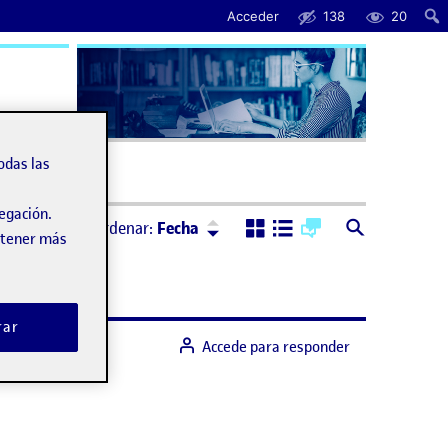
Acceder
138
20
uda
odas las
vegación.
Ordenar:
Descendente
Ordenar:
Fecha
obtener más
rar
Accede para responder