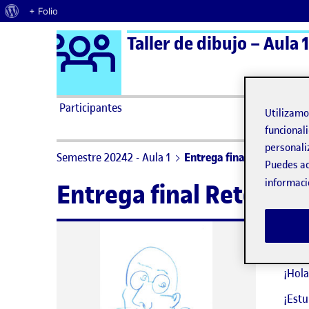
Acerca de WordPress
+ Folio
Logo Ágora
Taller de dibujo – Aula 1
Saltar al contenido
Participantes
Utilizam
funcionali
personali
Semestre 20242 - Aula 1
Entrega final Reto 1
Puedes ac
informaci
Entrega final Reto 1
¡Hola
¡Estu