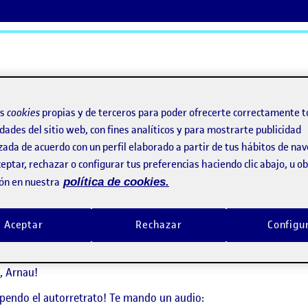
ActiFolios
Ay
os
cookies
propias y de terceros para poder ofrecerte correctamente t
dades del sitio web, con fines analíticos y para mostrarte publicidad
zada de acuerdo con un perfil elaborado a partir de tus hábitos de na
eptar, rechazar o configurar tus preferencias haciendo clic abajo, u 
ón en nuestra
política de cookies.
Aceptar
Rechazar
Configu
says:
Patricia Fernández Antón
Visibilidad:
Pública
28 febrero, 2025
, Arnau!
pendo el autorretrato! Te mando un audio: