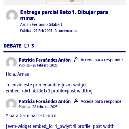
Entrega parcial Reto 1. Dibujar para
Publicado por
mirar.
Publicado por
Arnau Ferrando Gilabert
Visibilidad:
Fecha de publicación
2 marzo, 2025 8:24 pm
en Entrega parcial Reto 1. Dibujar
Pública
-
27 Feb 2025
-
3 comentarios
CONTRIBUTIONS
EN ENTREGA PARCIAL RETO 1. DIBUJAR P
DEBATE
3
says:
Patricia Fernández Antón
Accede para responder
Visibilidad:
Pública
28 febrero, 2025
Hola, Arnau.
Te envío este primer audio: [evm-widget
embed_id=1_i8t8o1x0 profile=post width=]
says:
Patricia Fernández Antón
Accede para responder
Visibilidad:
Pública
28 febrero, 2025
Y para terminar este otro:
[evm-widget embed_id=1_owjyfc4l profile=post width=]