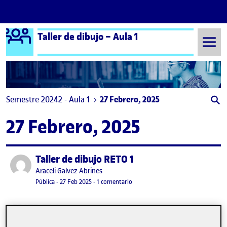
Logo Ágora
Taller de dibujo – Aula 1
Saltar al contenido
Semestre 20242 - Aula 1
27 Febrero, 2025
27 Febrero, 2025
Taller de dibujo RETO 1
Publicado por
Publicado por
Araceli Galvez Abrines
Visibilidad:
Fecha de publicación
27 febrero, 2025 7:24 pm
en Taller de dibujo RETO 1
Pública
-
27 Feb 2025
-
1 comentario
CONTRIBUTIONS
EN TALLER DE DIBUJO RETO 1
DEBATE
1