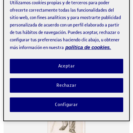
Utilizamos
cookies
propias y de terceros para poder
says:
Patricia Fernández Antón
Accede para responder
Visibilidad:
Pública
1 marzo, 2025
ofrecerte correctamente todas las funcionalidades del
sitio web, con fines analíticos y para mostrarte publicidad
¡Hola, Araceli! Te dejo el feedback en audio: [evm-widget
embed_id=1_n8igw27i profile=post width=]
personalizada de acuerdo con un perfil elaborado a partir
de tus hábitos de navegación. Puedes aceptar, rechazar o
Lo siento, debes estar
conectado
para publicar un
configurar tus preferencias haciendo clic abajo, u obtener
comentario.
más información en nuestra
política de cookies.
Aceptar
Rechazar
Configurar