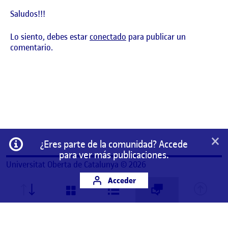
Saludos!!!
Lo siento, debes estar
conectado
para publicar un
comentario.
×
Información
¿Eres parte de la comunidad? Accede
para ver más publicaciones.
Universitat Oberta de Catalunya © 2026
Acceder
Este es un espacio de trabajo personal de un/a
estudiante de la Universitat Oberta de Catalunya.