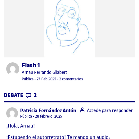
Flash 1
Publicado por
Publicado por
Arnau Ferrando Gilabert
Visibilidad:
Fecha de publicación
27 febrero, 2025 7:02 pm
en Flash 1
Pública
-
27 Feb 2025
-
2 comentarios
CONTRIBUTIONS
EN FLASH 1
DEBATE
2
says:
Patricia Fernández Antón
Accede para responder
Visibilidad:
Pública
28 febrero, 2025
¡Hola, Arnau!
¡Estupendo el autorretrato! Te mando un audio: